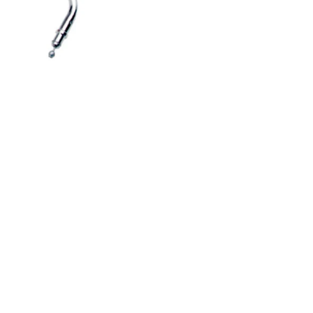
Acelerador
para
Harley
Davidson
’88-’95
XLH
883