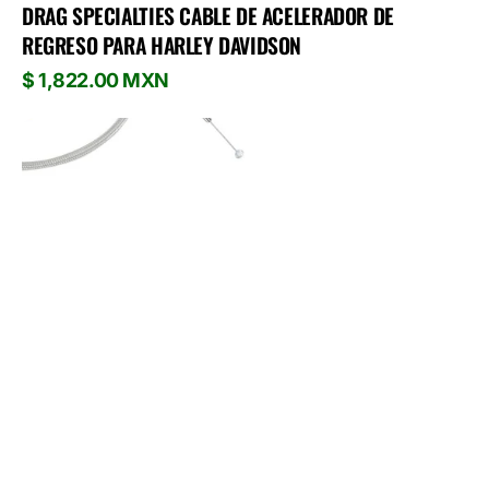
DRAG SPECIALTIES CABLE DE ACELERADOR DE
REGRESO PARA HARLEY DAVIDSON
Precio
$ 1,822.00 MXN
habitual
Drag
Specialties
Cable
del
Acelerador
para
Harley
Davidson