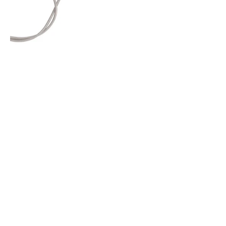
Regreso
para
Harley
Davidson
Sportster