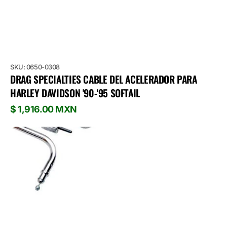
SKU: 0650-0308
DRAG SPECIALTIES CABLE DEL ACELERADOR PARA
HARLEY DAVIDSON '90-'95 SOFTAIL
Precio
$ 1,916.00 MXN
habitual
Motion
Pro
Cable
del
Acelerador
de
Regreso
para
Harley
Davidson
’02
Road
Glide