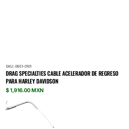
SKU: 0651-0101
DRAG SPECIALTIES CABLE ACELERADOR DE REGRESO
PARA HARLEY DAVIDSON
Precio
$ 1,916.00 MXN
habitual
Drag
Specialties
Cable
Acelerador
de
Regreso
para