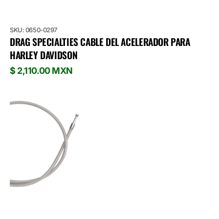
SKU: 0650-0297
DRAG SPECIALTIES CABLE DEL ACELERADOR PARA
HARLEY DAVIDSON
Precio
$ 2,110.00 MXN
habitual
Drag
Specialties
Cable
del
Acelerador
para
Harley
Davidson
'90-
'95
Softail