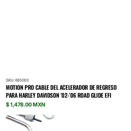
SKU: 685003
MOTION PRO CABLE DEL ACELERADOR DE REGRESO
PARA HARLEY DAVIDSON ’02-’06 ROAD GLIDE EFI
Precio
$ 1,478.00 MXN
habitual
Motion
Pro
Cable
del