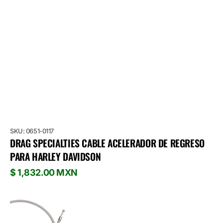
SKU: 0651-0117
DRAG SPECIALTIES CABLE ACELERADOR DE REGRESO
PARA HARLEY DAVIDSON
Precio
$ 1,832.00 MXN
habitual
Drag
Specialties
Cable
Acelerador
de