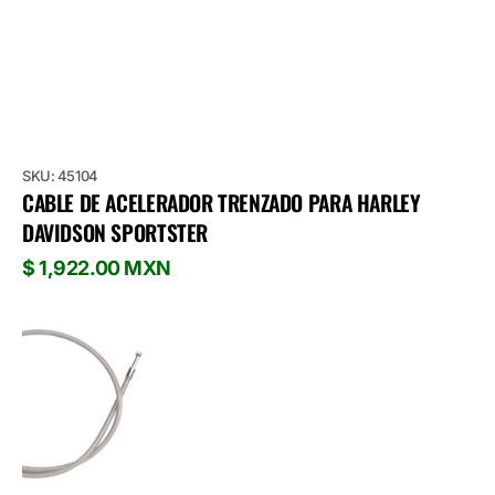
SKU: 45104
CABLE DE ACELERADOR TRENZADO PARA HARLEY
DAVIDSON SPORTSTER
Precio
$ 1,922.00 MXN
habitual
Drag
Specialties
Cable
Acelerador
de
Regreso
para
Harley
Davidson