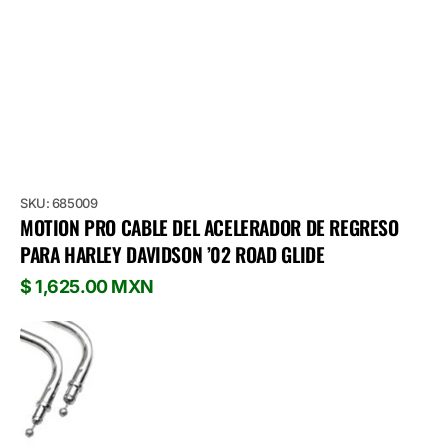
SKU: 685009
MOTION PRO CABLE DEL ACELERADOR DE REGRESO
PARA HARLEY DAVIDSON ’02 ROAD GLIDE
Precio
$ 1,625.00 MXN
habitual
Motion
Pro
Cable
del
Acelerador
de
Regreso
para
Harley