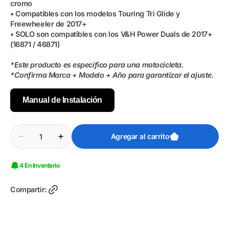
cromo
• Compatibles con los modelos Touring Tri Glide y
Freewheeler de 2017+
• SOLO son compatibles con los V&H Power Duals de 2017+
(16871 / 46871)
*Este producto es específico para una motocicleta.
*Confirma Marca + Modelo + Año para garantizar el ajuste.
Manual de Instalación
Cantidad
Agregar al carrito
Reducir
Aumentar
cantidad
cantidad
para
para
Kit
Kit
4 En Inventario
Adaptador
Adaptador
de
de
Slip
Slip
Compartir:
Ons
Ons
Cromo
Cromo
Vance
Vance
&amp;
&amp;
Hines
Hines