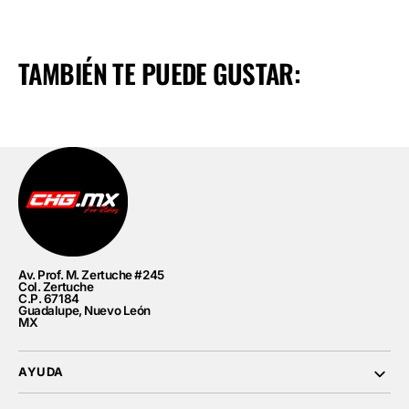
para
para
Harley
Harley
Davidson
Davidson
2017+
2017+
Tri
Tri
TAMBIÉN TE PUEDE GUSTAR:
Glide
Glide
Av. Prof. M. Zertuche #245
Col. Zertuche
C.P. 67184
Guadalupe, Nuevo León
MX
AYUDA