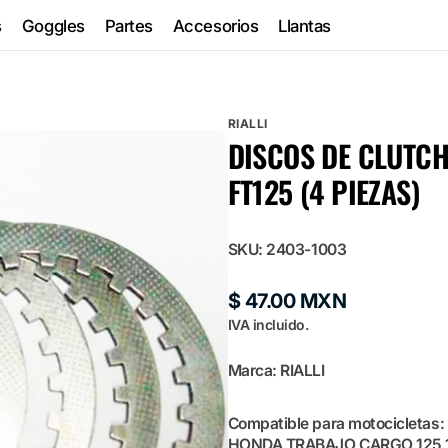
s
Goggles
Partes
Accesorios
Llantas
RIALLI
DISCOS DE CLUTCH
g
FT125 (4 PIEZAS)
SKU:
2403-1003
Precio
$ 47.00 MXN
habitual
IVA incluido.
Marca: RIALLI
Compatible para motocicletas:
HONDA TRABAJO CARGO 125 1