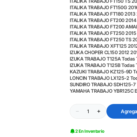
ITALIKA TRABAJO FT150 TS 20
ITALIKA TRABAJO FT150G 201
ITALIKA TRABAJO FT180 2013
ITALIKA TRABAJO FT200 2014
ITALIKA TRABAJO FT200 AMAR
ITALIKA TRABAJO FT250 2015
ITALIKA TRABAJO FT250 TS 2
ITALIKA TRABAJO XFT125 201
IZUKA CHOPER CL150 2012 20
IZUKA TRABAJO T125A Todas 
IZUKA TRABAJO T125B Todas 
KAZUKI TRABAJO KZ125-9D T
LONCIN TRABAJO LX125-2 To
SUNDIRO TRABAJO SDH125-7 
YAMAHA TRABAJO YBR125C E
Cantidad
Agregar
Reducir
Aumentar
cantidad
cantidad
para
para
Discos
Discos
2 En Inventario
de
de
Clutch
Clutch