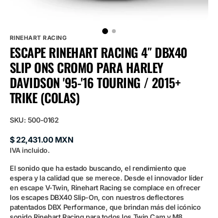
RINEHART RACING
ESCAPE RINEHART RACING 4″ DBX40
SLIP ONS CROMO PARA HARLEY
DAVIDSON '95-'16 TOURING / 2015+
TRIKE (COLAS)
SKU:
500-0162
Precio
$ 22,431.00 MXN
habitual
IVA incluido.
El sonido que ha estado buscando, el rendimiento que
espera y la calidad que se merece. Desde el innovador líder
en escape V-Twin, Rinehart Racing se complace en ofrecer
los escapes DBX40 Slip-On, con nuestros deflectores
patentados DBX Performance, que brindan más del icónico
sonido Rinehart Racing para todos los Twin Cam y M8