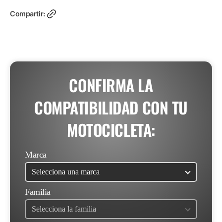
Racing
Racing
4″
4″
Compartir:
DBX40
DBX40
Slip
Slip
Ons
Ons
Cromo
Cromo
para
para
Harley
Harley
Davidson
Davidson
&#39;95-
&#39;95-
&#39;16
&#39;16
CONFIRMA LA
Touring
Touring
/
/
2015+
2015+
COMPATIBILIDAD CON TU
Trike
Trike
(Colas)
(Colas)
MOTOCICLETA:
Marca
Familia