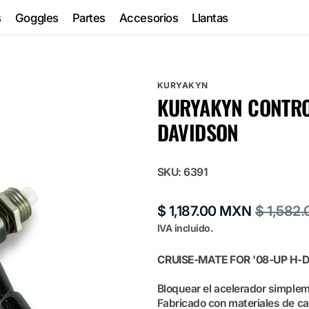
s
Goggles
Partes
Accesorios
Llantas
KURYAKYN
KURYAKYN CONTRO
g
DAVIDSON
SKU:
6391
$ 1,187.00 MXN
$ 1,582
Precio
Precio
IVA incluido.
de
habitual
venta
CRUISE-MATE FOR '08-UP H-
Bloquear el acelerador simplem
Fabricado con materiales de cal