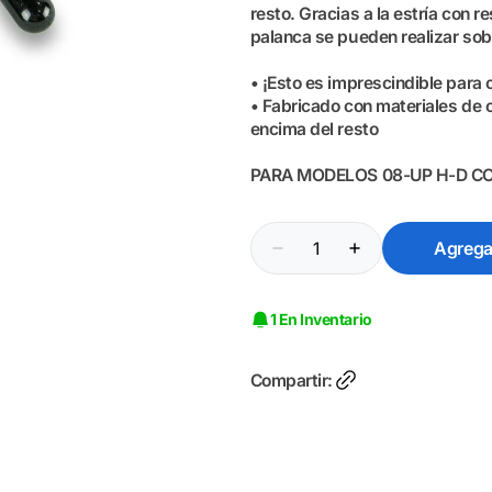
resto. Gracias a la estría con re
palanca se pueden realizar sob
• ¡Esto es imprescindible para 
• Fabricado con materiales de c
encima del resto
PARA MODELOS 08-UP H-D C
Cantidad
Agregar
Reducir
Aumentar
cantidad
cantidad
para
para
Kuryakyn
Kuryakyn
1 En Inventario
Control
Control
de
de
Crucero
Crucero
para
para
Compartir:
Harley
Harley
Davidson
Davidson