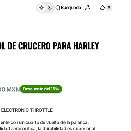
Búsqueda
0
Carrito
0
artículos
L DE CRUCERO PARA HARLEY
.00 MXN
Descuento del
25%
D ELECTRONIC THROTTLE
ente con un cuarto de vuelta de la palanca.
idad aeronáutica, la durabilidad es superior al