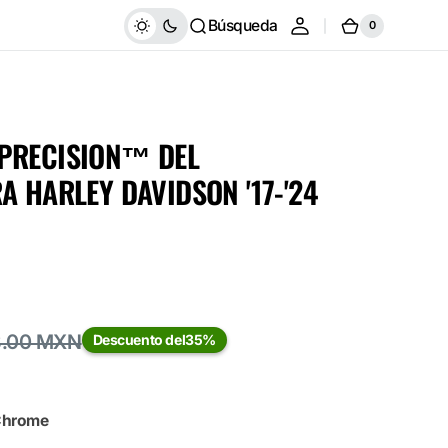
Búsqueda
0
Carrito
0
artículos
PRECISION™ DEL
A HARLEY DAVIDSON '17-'24
3.00 MXN
Descuento del
35%
 Chrome
Abrir
elemento