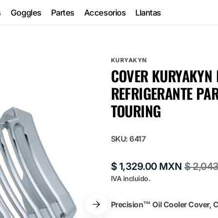
s
Goggles
Partes
Accesorios
Llantas
KURYAKYN
COVER KURYAKYN 
g
REFRIGERANTE PAR
TOURING
SKU:
6417
$ 1,329.00 MXN
$ 2,04
Precio
Precio
IVA incluido.
de
habitual
venta
Precision™ Oil Cooler Cover,