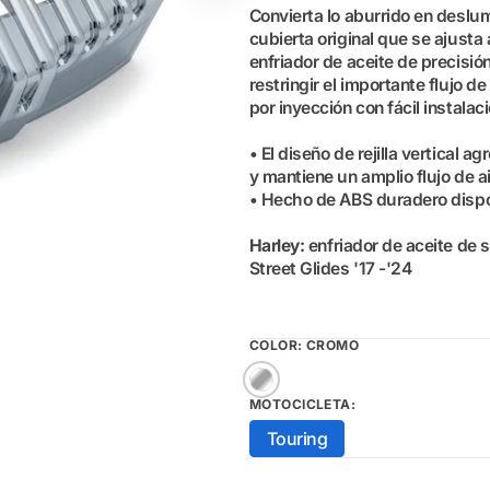
Convierta lo aburrido en deslu
cubierta original que se ajusta
enfriador de aceite de precisió
restringir el importante flujo 
por inyección con fácil instalaci
• El diseño de rejilla vertical a
y mantiene un amplio flujo de a
• Hecho de ABS duradero dispo
Harley
:
enfriador de aceite de s
Street Glides '17 -'24
COLOR:
CROMO
Cromo
MOTOCICLETA:
Touring
Variante
agotada
o