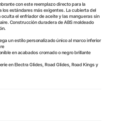
multimedia
mbrante con este reemplazo directo para la
2
 a los estándares más exigentes. La cubierta del
en
vista
n oculta el enfriador de aceite y las mangueras sin
de
de aire. Construcción duradera de ABS moldeado
galería
ón.
grega un estilo personalizado único al marco inferior
ire
nible en acabados cromado o negro brillante
erie en Electra Glides, Road Glides, Road Kings y