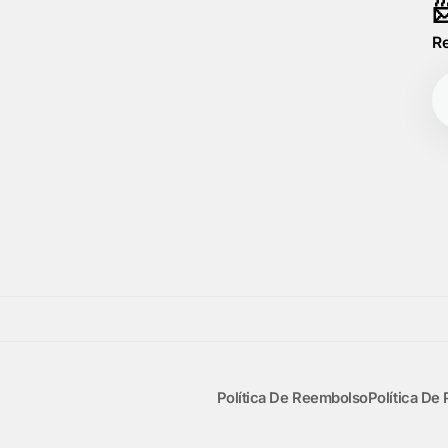

Re
T
co
el
Política De Reembolso
Política De 