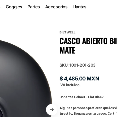
s
Goggles
Partes
Accesorios
Llantas
BILTWELL
CASCO ABIERTO BI
g
MATE
SKU:
1001-201-203
Precio
$ 4,485.00 MXN
habitual
IVA incluido.
Bonanza Helmet - Flat Black
Algunas personas prefieren que los vie
tu estilo, Bonanza es tu casco. Certi