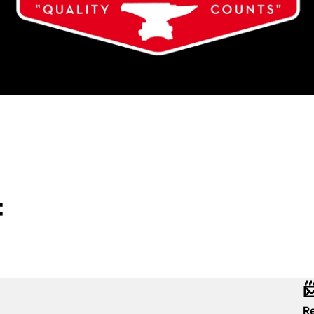
:

Re