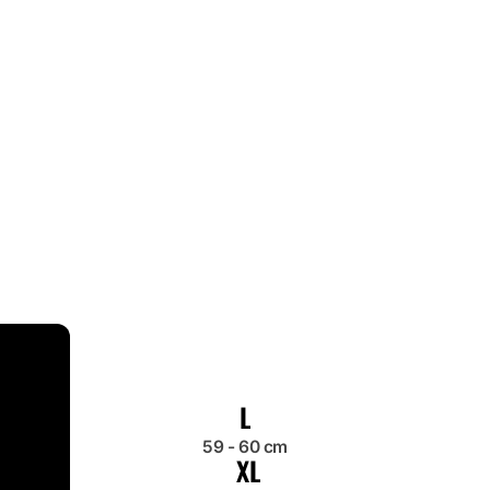
L
59 - 60 cm
XL