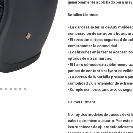
generosamente acolchado para may
Detalles técnicos
• La carcasa exterior de ABS moldeado
combinación de características par
• El revestimiento de seguridad de po
comprometer la comodidad
• Los broches en la frente aceptan to
ópticos de otras marcas.
• El forro cómodo extraíble/reemplaz
puntos de contacto de lycra de velló
• La correa de la barbilla presenta p
comodidad y un retenedor de extremo
• Cumple con los estándares de segur
Helmet Fitment
No hay dos modelos de cascos de dife
cabeza del mismo usuario. Por esta r
instrucciones de ajuste cuidadosame