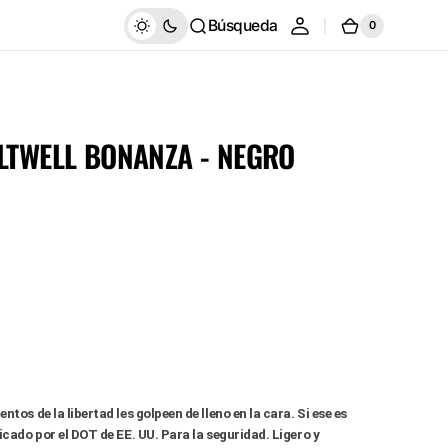
Búsqueda
0
Carrito
0
artículos
LTWELL BONANZA - NEGRO
ntos de la libertad les golpeen de lleno en la cara. Si ese es
Abrir
ficado por el DOT de EE. UU. Para la seguridad. Ligero y
elemento