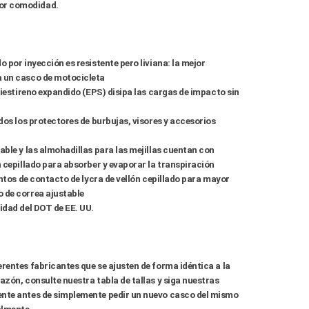
or comodidad.
multimedia
2
en
vista
de
galería
 por inyección es resistente pero liviana: la mejor
a un casco de motocicleta
liestireno expandido (EPS) disipa las cargas de impacto sin
dos los protectores de burbujas, visores y accesorios
able y las almohadillas para las mejillas cuentan con
n cepillado para absorber y evaporar la transpiración
untos de contacto de lycra de vellón cepillado para mayor
 de correa ajustable
idad del DOT de EE. UU.
rentes fabricantes que se ajusten de forma idéntica a la
azón, consulte nuestra tabla de tallas y siga nuestras
nte antes de simplemente pedir un nuevo casco del mismo