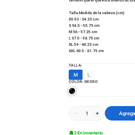
tamaño que el que está usando actu
Talla Medida de la cabeza (cm)
XS 53 - 54.25 cm
S 54.5 - 55.75 cm
M 56 - 57.25 cm
L 57.5 - 58.75 cm
XL 59 - 60.25 cm
XXL 60.5 - 61.75 cm
TALLA:
M
L
Variante
Variante
agotada
agotada
COLOR:
NEGRO
o
o
no
no
Negro
disponible
disponible
Cantidad
Agregar
Reducir
Aumentar
cantidad
cantidad
para
para
Casco
Casco
2 En Inventario
Abierto
Abierto